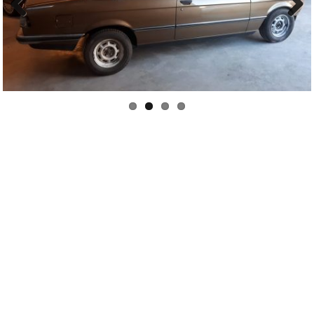
Previ
Next
ous