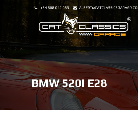
+34 608 042 063
ALBERT@CATCLASSICSGARAGR.C
BMW 520I E28