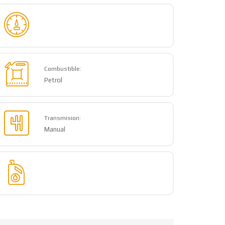
Combustible:
Petrol
Transmision:
Manual