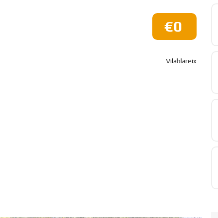
€0
Vilablareix