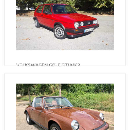
El Citroën 2CV es un automóvil de bajo coste.
Popularmente conocido como dos caballos, que
produjo la marca francesa Citroën desde el 1948 al
1990 del que se fabricaron 3.868.634 unidades de la
versión turismo y 1.246.335 de la variante furgoneta.
Nuestro protagonista es un ejemplar de 1978, este lo
encontramos en un estado aceptable, [...]
VOLKSWAGEN GOLF GTI MK2
DESCRIPCIÓN VW Golf GTI MK2, primera serie, ventana
partida. Con 119.280km del año 1987,
mecanicamente en perfecto estado de
funcionamiento. Tapicería y interior del coche en buen
estado original. Sin golpes, sin podridos. Pintura nueva
de color original. Coche en perfecto estado listo para
disfrutar. Largo 4035 mm (158,9 plg). Ancho 1700
mm (66,9 plg)​. [...]