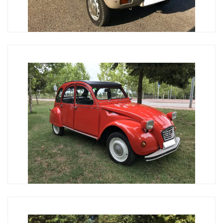
RENAULT 5
El Renault 5 se presentó a la prensa mundial en la
Bretaña Francesa en Enero de 1972, era un nuevo
concepto de automóvil, de los llamados polivalentes,
ya que podían aunar la circulación urbana con unas
razonables prestaciones en carretera u autopista, sin
desmerecer en prestaciones y comportamiento si los
comparamos con las berlinas medias [...]
CITROËN 2CV