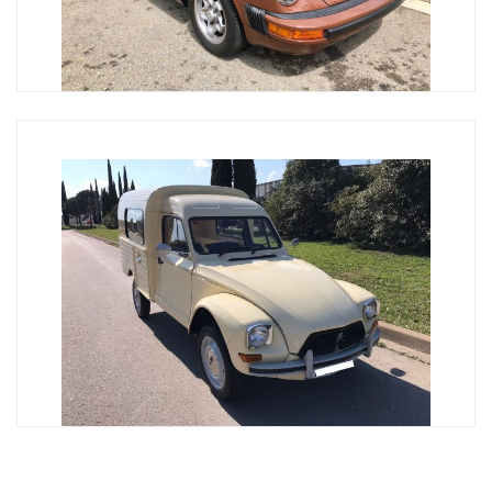
PORSCHE 911 SC TARGA
RESTAURACIÓN Porsche 911 SC Targa, 170.000 km.
Manual, gasolina, matching numbers, arco de
aluminio, color original, llantas cookies, neumaticos
nuevos, procedente de California, muy buen estado.
Motor recien hecho, con cambio de juntas y retenes,
palieres traseros nuevos. Tapicería nueva. Se entrega
con la documentacion para matricular como historico.
DESCRIPCIÓN Características técnicas: En MY 1978, [...]