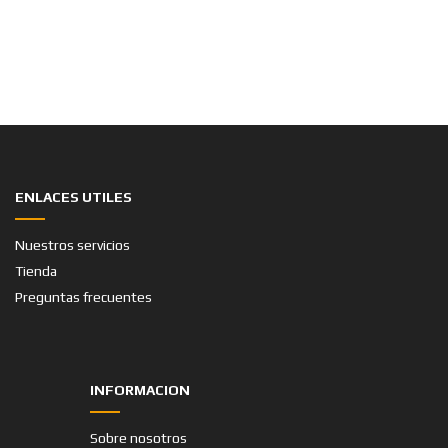
CITROEN DYANE 6 400
RESTAURACIÓN Preciosa Citroen Dyane 6-400, en un
estado excepcional, restaurada de chapa, pintura y
tapicería. Neumáticos, retrovisores, parasoles,
cerquillos y un gran listado de piezas nuevas. Sin
corrosión ni podridos, conserva sus bajos originales.
Una muy buena unidad para quien busque disfrutar de
esta popular y divertida furgoneta, versátil y muy
practica. Difícil de encontrar [...]
ENLACES UTILES
Nuestros servicios
Tienda
Preguntas frecuentes
INFORMACION
Sobre nosotros