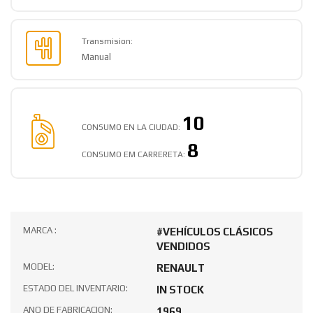
Auto Kilometraje:
56,733
Combustible:
Petrol
Transmision:
Manual
10
CONSUMO EN LA CIUDAD:
8
CONSUMO EM CARRERETA: