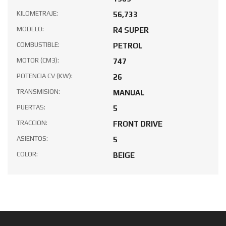
MARCA :
#VEHÍCULOS CLÁSICOS
VENDIDOS
MODEL:
RENAULT
ESTADO DEL INVENTARIO:
IN STOCK
ANO DE FABRICACION:
1969
KILOMETRAJE:
56,733
MODELO:
R4 SUPER
COMBUSTIBLE:
PETROL
MOTOR (CM3):
747
POTENCIA CV (KW):
26
TRANSMISION:
MANUAL
PUERTAS:
5
TRACCION:
FRONT DRIVE