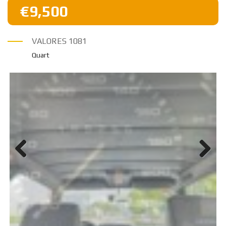
€9,500
VALORES
1081
Quart
Previ
Next
ous